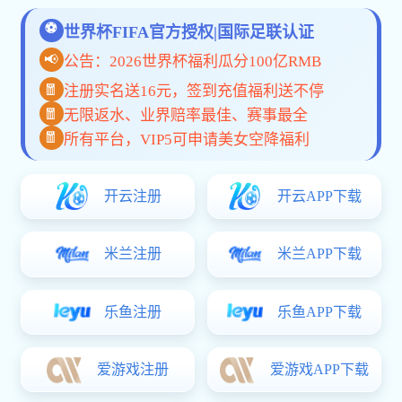
关于我们
xk体育官网登录入口 是面向全球体育爱好者的综合服务平台，
致力于打造一个集数据服务、赛事直播与移动体验于一体的专业
生态系统。团队成员拥有丰富的行业背景，平台以稳定性与高可
用性著称，持续为用户提供高质量内容与技术保障。
平台安全稳定
架构采用多节点部署与智能容错机制，全面提升xk体
育-xk体育(中国)官方网站的访问速度与数据完整性，
支持多设备并发操作。
全球化运营体系
支持多语言界面及本地支付系统，服务覆盖东南亚、欧
美等区域，打造更贴近用户需求的本地化体验。
7x24小时服务支持