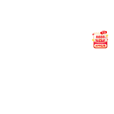
这种强烈的集体荣誉感，让每个成员都意识到自己的
角色及其重要性。而正是这种团结协作，使得即便在
压力巨大的情况下，他们仍能够保持冷静，从容应对
各种挑战，并最终取得优异成绩。
4、未来展望与目标
随着三月份佳绩不断积累，湖人的目标已然明确：冲
击总冠军。虽然常规赛尚未结束，但经过这一阶段磨
合后的球队，无疑已经具备了争夺顶级荣誉所需的一
切条件。从目前来看，只要继续保持健康和良好状
态，他们有望创造更好的历史纪录。
为了达到这一目标，教练组和管理层会继续关注球员
健康状况，并合理安排轮换。同时，根据赛事节奏及
时制定相应策略，以确保每一位关键球员都能以最佳